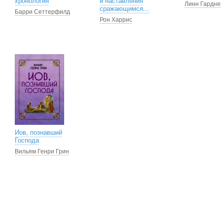
хронология
и наставления
Линн Гардне
сражающимся…
Барри Сеттерфилд
Рон Харрис
Иов, познавший
Господа
Вильям Генри Грин