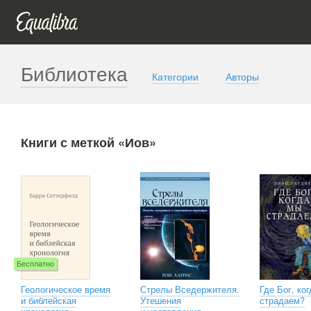
Библиотека
Категории
Авторы
Книги с меткой «Иов»
Бесплатно
Геологическое время
Стрелы Вседержителя.
Где Бог, ко
и библейская
Утешения
страдаем?