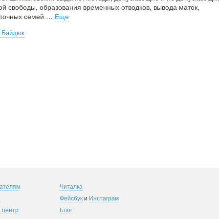
ой свободы, образования временных отводков, вывода маток,
точных семей
…
Еще
 Байдюк
ателям
Читалка
е
Фейсбук
и
Инстаграм
 центр
Блог