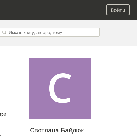
Войти
три
Светлана Байдюк
е