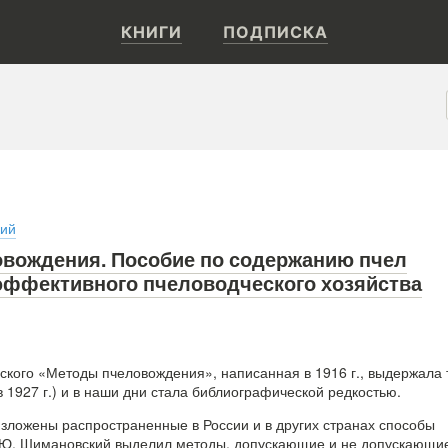
КНИГИ
ПОДПИСКА
кий
вождения. Пособие по содержанию пчел
 эффективного пчеловодческого хозяйства
ского «Методы пчеловождения», написанная в 1916 г., выдержала 
 1927 г.) и в наши дни стала библиографической редкостью.
изложены распространенные в России и в других странах способы
. Ю. Шимановский выделил методы, допускающие и не допускающи