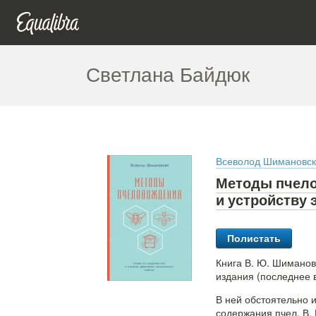
Светлана Байдюк
Всеволод Шимановс
Методы пчело
и устройству
Полистать
Книга В. Ю. Шиманов
издания (последнее в
В ней обстоятельно 
содержания пчел. В