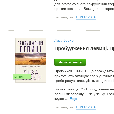
для эффективного сокрушения тве
против познания Бога; для покоре
Рекомендует
TEMERIVSKA
Лиза Бевир
Пробудження левиці. Пр
Читать книгу
Прокинься. Левиця, що прокидається
присутність захищає своїх дитинчат
Бесплатно
треба рахуватися, діють як єдине ц
Ви теж левиця. У «Пробудження леви
левиці як запеклу і ніжну жінку. Ро
кидає
…
Еще
Рекомендует
TEMERIVSKA