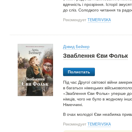
вдячність і прозріння. Історії змус
до сліз. Солодкого читання та радо
Рекомендует
TEMERIVSKA
Дэвид Бейкер
Зваблення Єви Фольк
Полистать
Під час Другої світової війни аме
в багатьох німецьких військовополо
«Зваблення Єви Фольк» уперше досл
німців, чого не було в жодному інш
Німеччині.
В очах молодої Єви неабияка прива
Рекомендует
TEMERIVSKA