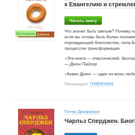
к Евангелию и стремле
Читать книгу
Что значит быть святым? Почему на
Бесплатно
если вы готовы быть более похожим
порождающей благочестие, сила Бо
процессом трансформации.
«Эта книга — классический, бесп
— Джон Пайпер
«Кевин Деянг — один из моих люби
Рекомендует
TEMERIVSKA
Питер Джеффери
Чарльз Сперджен. Био