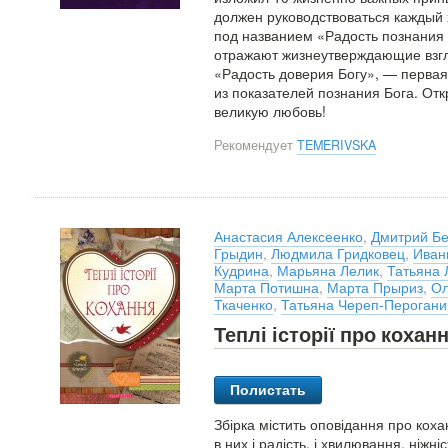
должен руководствоваться каждый 
под названием «Радость познания 
отражают жизнеутверждающие взгл
«Радость доверия Богу», — первая
из показателей познания Бога. Отк
великую любовь!
Рекомендует
TEMERIVSKA
Анастасия Алексеенко
,
Дмитрий Бе
Грыдин
,
Людмила Гридковец
,
Иван
Кудрина
,
Марьяна Лелик
,
Татьяна
Марта Потишна
,
Марта Прыриз
,
Ол
Ткаченко
,
Татьяна Череп-Перогани
Теплі історії про кохан
Полистать
Збірка містить оповідання про коха
в них і радість, і хвилювання, ніжніс