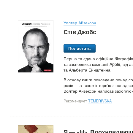
Уолтер Айзексон
Стів Джобс
Полистать
Перша та єдина офіційна біографія 
та засновника компанії Apple, від
та Альберта Ейнштейна.
В основу книги покладено понад со
років — а також інтерв’ю з понад сот
Волтер Айзексон написав захоплюю
Рекомендует
TEMERIVSKA
Я — «Н». Вдохновляющи