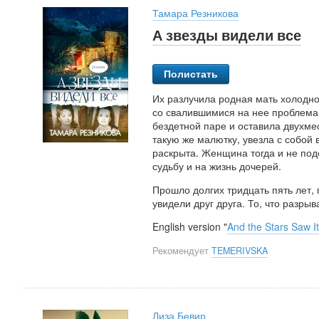
Тамара Резникова
А звезды видели все
Полистать
Их разлучила родная мать холодно
со свалившимися на нее проблема
бездетной паре и оставила двухмес
такую же малютку, увезла с собой в
раскрыта. Женщина тогда и не под
судьбу и на жизнь дочерей.
Прошло долгих тридцать пять лет,
увидели друг друга. То, что разры
English version "
And the Stars Saw It
Рекомендует
TEMERIVSKA
Лиза Бевир