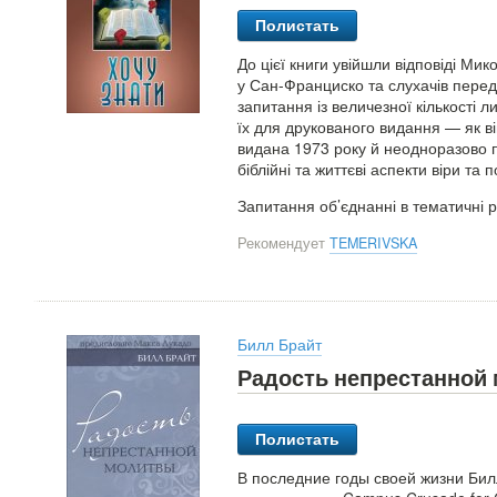
Полистать
До цієї книги увійшли відповіді Ми
у Сан-Франциско та слухачів передач
запитання із величезної кількості л
їх для друкованого видання — як в
видана 1973 року й неодноразово 
біблійні та життєві аспекти віри та 
Запитання об’єднанні в тематичні р
Рекомендует
TEMERIVSKA
Билл Брайт
Радость непрестанной
Полистать
В последние годы своей жизни Би