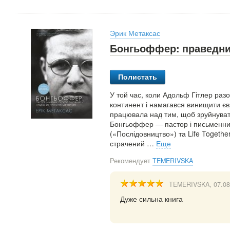
Эрик Метаксас
Бонгьоффер: праведник
Полистать
У той час, коли Адольф Гітлер раз
континент і намагався винищити євр
працювала над тим, щоб зруйнувати 
Бонгьоффер — пастор і письменник,
(«Послідовництво») та Life Togethe
страчений
…
Еще
Рекомендует
TEMERIVSKA
TEMERIVSKA
, 07.0
Дуже сильна книга