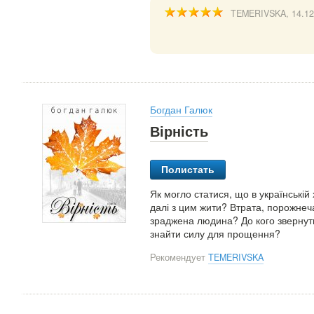
TEMERIVSKA
, 14.1
Богдан Галюк
Вірність
Полистать
Як могло статися, що в українській
далі з цим жити? Втрата, порожнеч
зраджена людина? До кого звернут
знайти силу для прощення?
Рекомендует
TEMERIVSKA