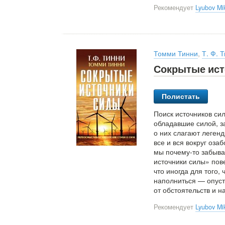
Рекомендует
Lyubov Mi
Томми Тинни
,
Т. Ф. 
Сокрытые ист
Полистать
Поиск источников сил
обладавшие силой, з
о них слагают легенд
все и вся вокруг оз
мы почему-то забыва
источники силы» пове
что иногда для того,
наполниться — опуст
от обстоятельств и н
Рекомендует
Lyubov Mi