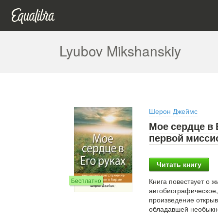
Lyubov Mikshanskiy
Шерон Джеймс
Мое сердце в 
первой мисси
Читать книгу
Бесплатно
Книга повествует о ж
автобиографическое, 
произведение открыв
обладавшей необыкно