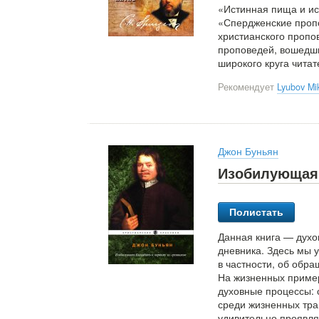
«Истинная пища и ис
«Спердженские пропо
христианского пропо
проповедей, вошедши
широкого круга читат
Рекомендует
Lyubov Mi
Джон Буньян
Изобилующая 
Полистать
Данная книга — духо
дневника. Здесь мы 
в частности, об обр
На жизненных пример
духовные процессы: 
среди жизненных тра
удивительно проявля