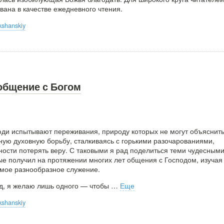
вана в качестве ежедневного чтения.
kshanskiy
общение с Богом
и испытывают переживания, природу которых не могут объяснить
ную духовную борьбу, сталкиваясь с горькими разочарованиями,
ности потерять веру. С таковыми я рад поделиться теми чудесным
ые получил на протяжении многих лет общения с Господом, изучая
мое разнообразное служение.
д, я желаю лишь одного — чтобы
…
Еще
kshanskiy