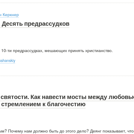
н Керкнер
. Десять предрассудков
о 10-ти предрассудках, мешающих принять христианство.
kshanskiy
 святости. Как навести мосты между любовь
и стремлением к благочестию
ым? Почему нам должно быть до этого дело? Деянг показывает, что