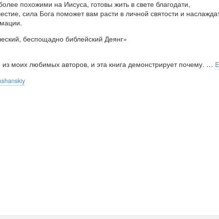
более похожими на Иисуса, готовы жить в свете благодати,
стие, сила Бога поможет вам расти в личной святости и наслажда
мации.
ческий, беспощадно библейский Деянг»
 из моих любимых авторов, и эта книга демонстрирует почему.
…
kshanskiy