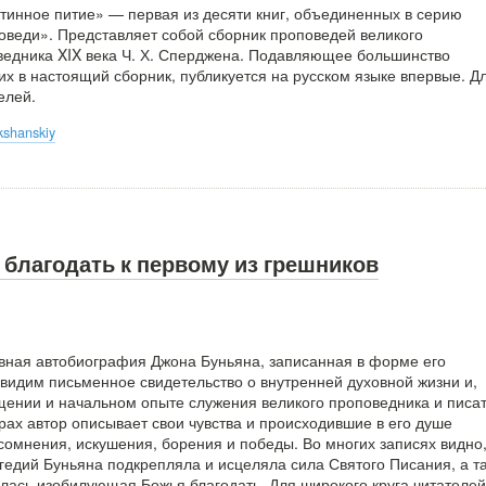
тинное питие» — первая из десяти книг, объединенных в серию
веди». Представляет собой сборник проповедей великого
ведника XIX века Ч. Х. Сперджена. Подавляющее большинство
х в настоящий сборник, публикуется на русском языке впервые. Д
елей.
kshanskiy
благодать к первому из грешников
вная автобиография Джона Буньяна, записанная в форме его
увидим письменное свидетельство о внутренней духовной жизни и,
ащении и начальном опыте служения великого проповедника и писа
ах автор описывает свои чувства и происходившие в его душе
сомнения, искушения, борения и победы. Во многих записях видно,
гедий Буньяна подкрепляла и исцеляла сила Святого Писания, а т
лась изобилующая Божья благодать. Для широкого круга читателей