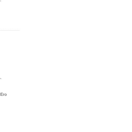
.
и
 Его