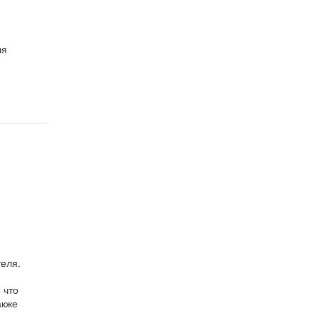
ля
теля.
 что
акже
.