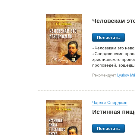
Человекам это
Полистать
«Человекам это нево
«Спердженские пропо
христианского пропо
проповедей, вошедши
Рекомендует
Lyubov Mi
Чарльз Сперджен
Истинная пища
Полистать