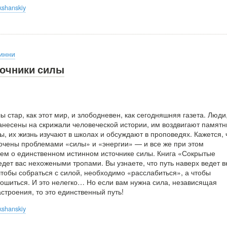
kshanskiy
Тинни
очники силы
ы стар, как этот мир, и злободневен, как сегодняшняя газета. Люди
анесены на скрижали человеческой истории, им воздвигают памятн
ы, их жизнь изучают в школах и обсуждают в проповедях. Кажется, 
абочены проблемами «силы» и «энергии» — и все же при этом
ем о единственном истинном источнике силы. Книга «Сокрытые
дет вас нехожеными тропами. Вы узнаете, что путь наверх ведет в
 чтобы собраться с силой, необходимо «расслабиться», а чтобы
ошиться. И это нелегко… Но если вам нужна сила, независящая
астроения, то это единственный путь!
kshanskiy