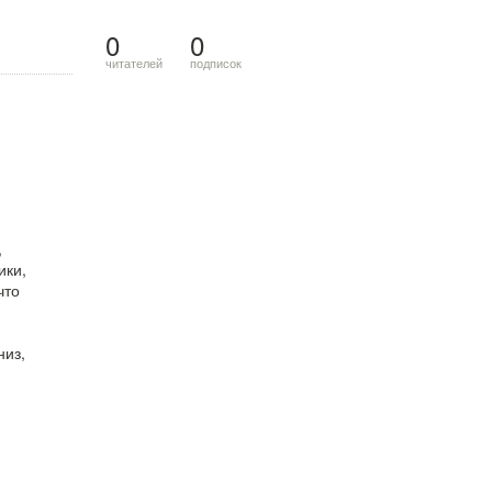
0
0
читателей
подписок
,
ики,
что
низ,