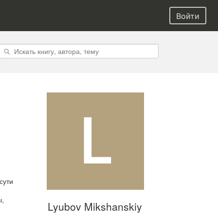
Войти
сути
ы,
Lyubov Mikshanskiy