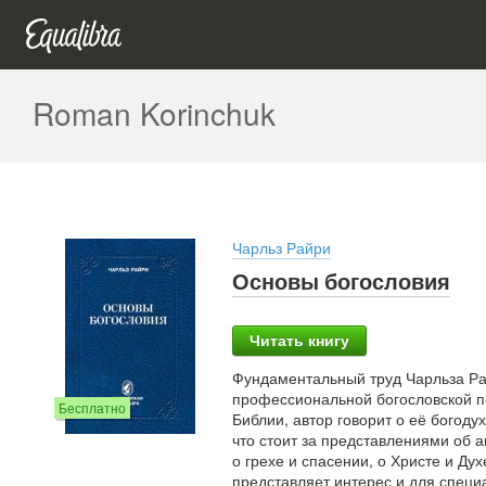
Roman Korinchuk
Чарльз Райри
Основы богословия
Читать книгу
Фундаментальный труд Чарльза Рай
профессиональной богословской по
Бесплатно
Библии, автор говорит о её богоду
что стоит за представлениями об а
о грехе и спасении, о Христе и Ду
представляет интерес и для специа