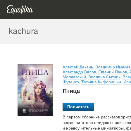
kachura
Алексей Декань
,
Владимир Имакае
Александр Вялов
,
Евгений Панов
,
Молдавский
,
Виолина Сытник
,
Вла
Шутенко
,
Татьяна Кифоришин
,
Ири
Птица
Полистать
В первом сборнике рассказов хрис
века», читателя ожидают произвед
и нравоучительные миниатюры, фан