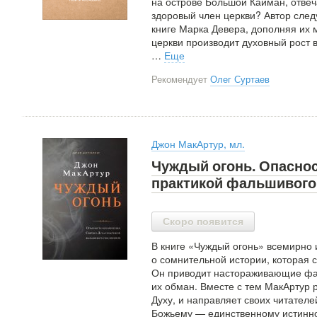
на острове Большой Кайман, отвеч
здоровый член церкви? Автор след
книге Марка Девера, дополняя их м
церкви производит духовный рост в
…
Еще
Рекомендует
Олег Суртаев
Джон МакАртур, мл.
Чуждый огонь. Опаснос
практикой фальшивого
Скоро появится
В книге «Чуждый огонь» всемирно 
о сомнительной истории, которая 
Он приводит настораживающие фак
их обман. Вместе с тем МакАртур р
Духу, и направляет своих читател
Божьему — единственному истинно