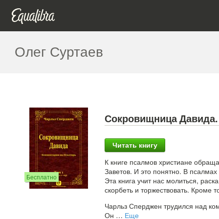
Олег Суртаев
Сокровищница Давида. Т
Читать книгу
К книге псалмов христиане обраща
Заветов. И это понятно. В псалма
Бесплатно
Эта книга учит нас молиться, раска
скорбеть и торжествовать. Кроме т
Чарльз Сперджен трудился над ко
Он
…
Еще