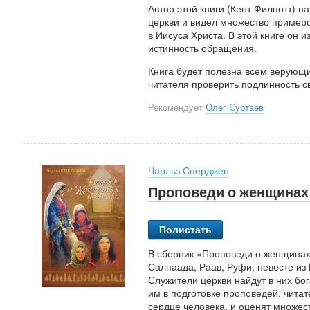
Автор этой книги (Кент Филпотт) н
церкви и видел множество примеро
в Иисуса Христа. В этой книге он
истинность обращения.
Книга будет полезна всем верующи
читателя проверить подлинность с
Рекомендует
Олег Суртаев
Чарльз Сперджен
Проповеди о женщинах 
Полистать
В сборник «Проповеди о женщинах
Салпаада, Раав, Руфи, невесте из
Служители церкви найдут в них бо
им в подготовке проповедей, чита
сердце человека, и оценят множес