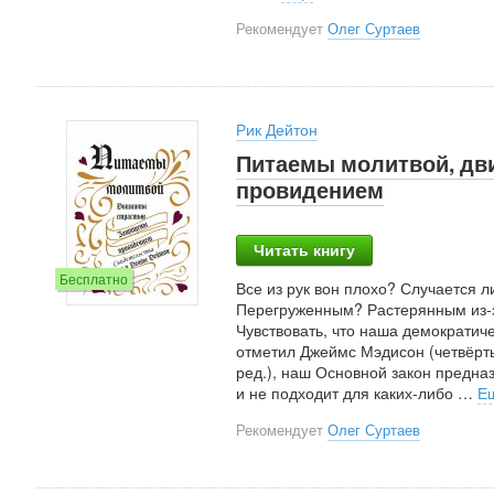
Рекомендует
Олег Суртаев
Рик Дейтон
Питаемы молитвой, дв
провидением
Читать книгу
Бесплатно
Все из рук вон плохо? Случается л
Перегруженным? Растерянным из-з
Чувствовать, что наша демократич
отметил Джеймс Мэдисон (четвёрт
ред.), наш Основной закон предна
и не подходит для каких-либо
…
Е
Рекомендует
Олег Суртаев