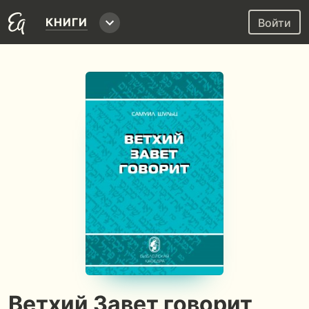
КНИГИ
Войти
Ветхий Завет говорит