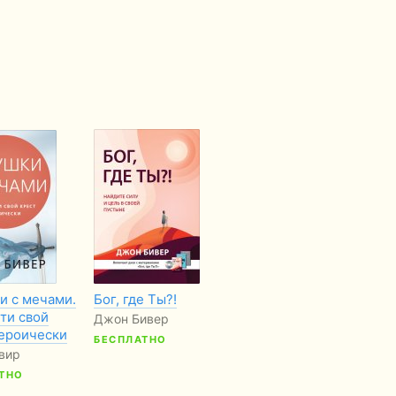
и с мечами.
Бог, где Ты?!
Дар слышания
Би
ти свой
ле
Джон Бивер
Валерий Кесов
героически
До
БЕСПЛАТНО
вир
ТНО