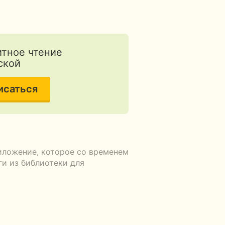
тное чтение
ской
исаться
иложение, которое со временем
ги из библиотеки для