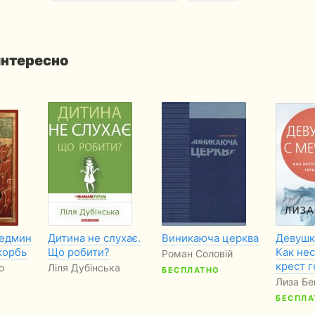
интересно
седмин
Дитина не слухає.
Виникаюча церква
Девушк
корбь
Що робити?
Как нес
Роман Соловій
крест 
о
Ліля Дубінська
БЕСПЛАТНО
Лиза Бе
БЕСПЛА