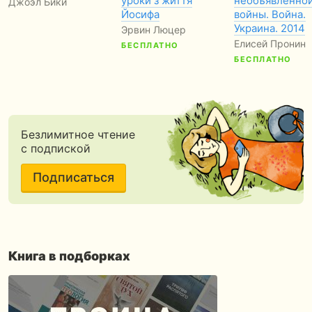
уроки з життя
необъявленно
Джоэл Бики
Йосифа
войны. Война.
Украина. 2014
Эрвин Люцер
Елисей Пронин
БЕСПЛАТНО
БЕСПЛАТНО
Безлимитное чтение
с подпиской
Подписаться
Книга в подборках