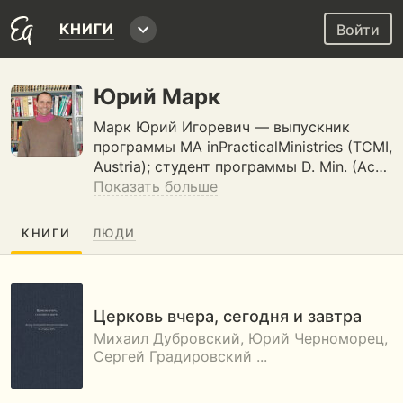
КНИГИ
Войти
Юрий Марк
Марк Юрий Игоревич — выпускник
программы МА inPracticalMinistries (TCMI,
Austria); студент программы D. Min. (Ac…
Показать больше
КНИГИ
ЛЮДИ
Церковь вчера, сегодня и завтра
Михаил Дубровский, Юрий Черноморец,
Сергей Градировский ...