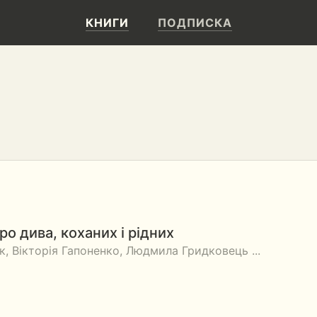
КНИГИ
ПОДПИСКА
про дива, коханих і рідних
, Вікторія Гапоненко, Людмила Гридковець ...