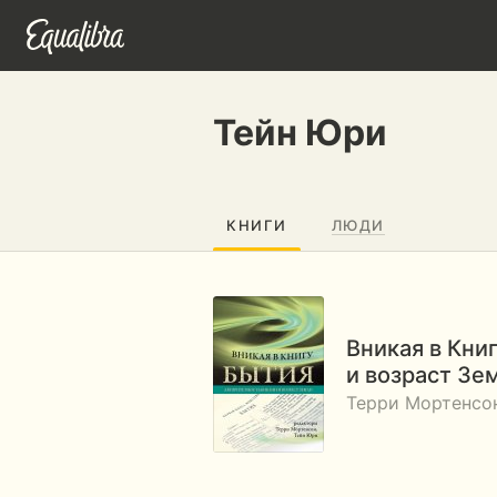
Тейн Юри
КНИГИ
ЛЮДИ
Вникая в Кни
и возраст Зе
Терри Мортенсо