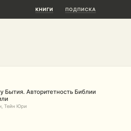
КНИГИ
ПОДПИСКА
гу Бытия. Авторитетность Библии
мли
н, Тейн Юри