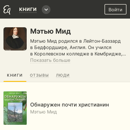
КНИГИ
Войти
Мэтью Мид
Мэтью Мид родился в Лейтон-Баззард
в Бедфордшире, Англия. Он учился
в Королевском колледже в Кембридже,…
Показать больше
КНИГИ
ОТЗЫВЫ
ЛЮДИ
Обнаружен почти христианин
Мэтью Мид