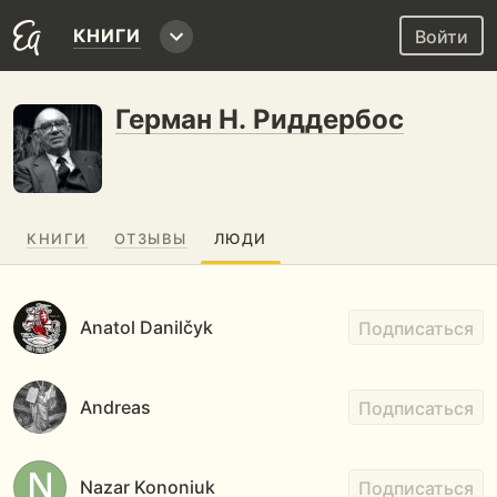
КНИГИ
Войти
Герман Н. Риддербос
КНИГИ
ОТЗЫВЫ
ЛЮДИ
Anatol Danilčyk
Подписаться
Andreas
Подписаться
Nazar Kononiuk
Подписаться