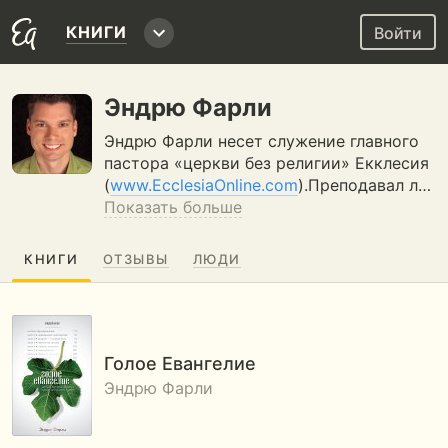
КНИГИ
Войти
Эндрю Фарли
Эндрю Фарли несет служение главного
пастора «церкви без религии» Екклесия
(
www.EcclesiaOnline.com
).Преподавал л…
Показать больше
КНИГИ
ОТЗЫВЫ
ЛЮДИ
Голое Евангелие
Эндрю Фарли