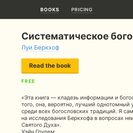
BOOKS
PRICING
Систематическое бог
Луи Беркхоф
Read the book
FREE
5
1230 pages
33 hours of reading
«Эта книга — кладезь информации и бого
того, она, вероятно, лучший однотомный
среди всех богословских традиций. Я с
на исследования Беркхофа в вопросах не
Святого Духа».
Уэйн Грудем