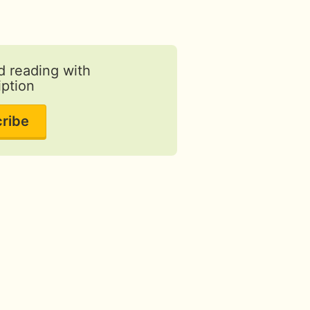
d reading with
iption
ribe