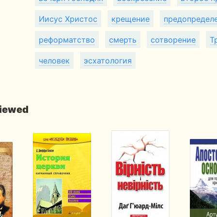
Иисус Христос
крещение
предопредел
реформатство
смерть
сотворение
Т
человек
эсхатология
viewed