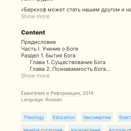
«Беркхоф может стать нашим другом и н
Show more
Content
Предисловие
Часть I. Учение о Боге
Раздел 1. Бытие Бога
Глава 1. Существование Бога
Глава 2. Познаваемость Бога…
Show more
Евангелие и Реформация
, 2014
Language: Russian
Theology
Education
бессмертие
благ
вечеря господня
воскресение
второе п