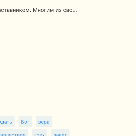
аставником. Многим из сво…
одать
Бог
вера
ришествие
грех
завет