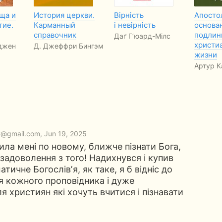
ща и
История церкви.
Вірність
Апосто
тие.
Карманный
і невірність
основа
справочник
подлин
Даґ Г’юард-Мілс
христи
джен
Д. Джеффри Бингэм
жизни
Артур К
y@gmail.com
, Jun 19, 2025
ила мені по новому, ближче пізнати Бога,
адоволення з того! Надихнувся і купив
тичне Богослівʼя, як таке, я б відніс до
я кожного проповідника і дуже
я християн які хочуть вчитися і пізнавати