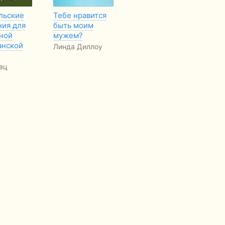
льские
Тебе нравится
Лицом к свету
Ка
ния для
быть моим
Хр
Николай
ной
мужем?
по
Водневский
анской
Те
Линда Диллоу
д
ац
Си
FR