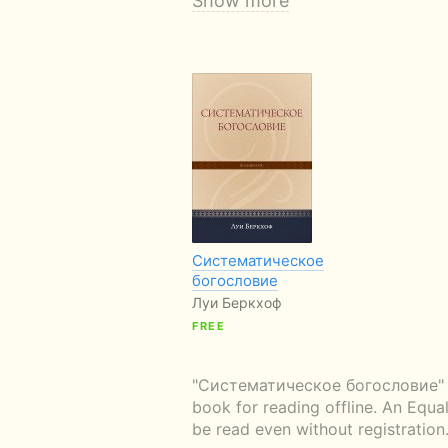
Show more
Систематическое
богословие
Луи Беркхоф
FREE
"Систематическое богословие" — r
book for reading offline. An Equa
be read even without registration