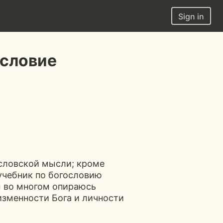
Sign in
ословие
словской мысли; кроме
 учебник по богословию
ам во многом опираюсь
изменности Бога и личности