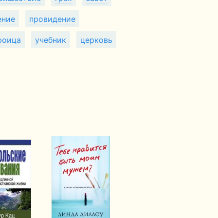
ение
провидение
роица
учебник
церковь