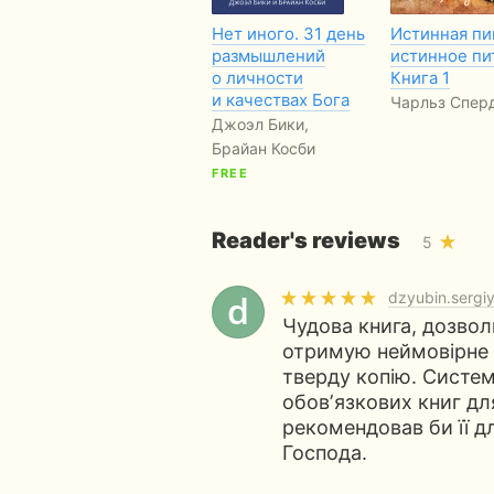
Нет иного. 31 день
Истинная пи
размышлений
истинное пи
о личности
Книга 1
и качествах Бога
Чарльз Спер
Джоэл Бики,
Брайан Косби
FREE
Reader's reviews
5
dzyubin.sergi
Чудова книга, дозвол
отримую неймовірне з
тверду копію. Система
обовʼязкових книг дл
рекомендовав би її дл
Господа.