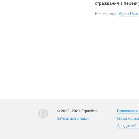
страждання в передчутт
Рекомендує
Apple User
© 2012–2021 Equalibra
Правовласн
Зв'язатися з нами
Угода корис
Довідковий 