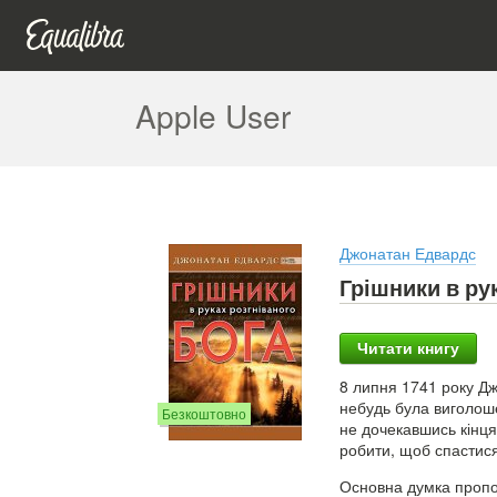
Apple User
Джонатан Едвардс
Грішники в ру
Читати книгу
8 липня 1741 року Д
небудь була виголоше
Безкоштовно
не дочекавшись кінця
робити, щоб спастися
Основна думка пропов