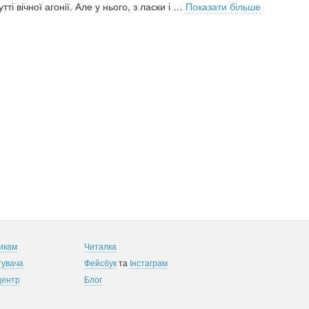
і вічної агонії. Але у нього, з ласки і
…
Показати більше
икам
Читалка
тувача
Фейсбук
та
Інстаграм
центр
Блог