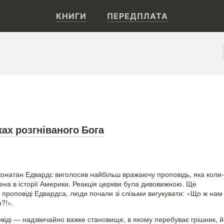
КНИГИ
ПЕРЕДПЛАТА
ках розгніваного Бога
жонатан Едвардс виголосив найбільш вражаючу проповідь, яка коли-
на в історії Америки. Реакція церкви була дивовижною. Ще
 проповіді Едвардса, люди почали зі слізьми вигукувати: «Що ж нам
?!».
іді — надзвичайно важке становище, в якому перебуває грішник, й