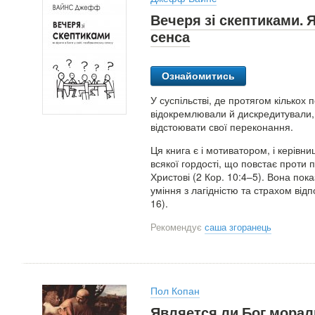
Вечеря зі скептиками. Я
сенса
Ознайомитись
У суспільстві, де протягом кількох 
відокремлювали й дискредитували, 
відстоювати свої переконання.
Ця книга є і мотиватором, і керівн
всякої гордості, що повстає проти 
Христові (2 Кор. 10:4–5). Вона пок
уміння з лагідністю та страхом від
16).
Рекомендує
саша згоранець
Пол Копан
Является ли Бог мора