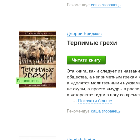
Рекомендує
саша згоранець
Джерри Бриджес
Терпимые грехи
Читати книгу
Эта книга, как и следует из назва
общества, а неприметным грехам х
Безкоштовно
а «делятся молитвенными нуждами»
не скупы, а просто «мудры в расп
а «стараются идти в ногу со вре
—
…
Показати більше
Рекомендує
саша згоранець
Джефф Вайнс