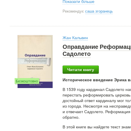
Показати більше
Рекомендує
саша згоранець
Жан Кальвин
Оправдание Реформаци
Садолето
Читати книгу
Историческое введение Эрика в
Безкоштовно
В 1539 году кардинал Садолето н
перестать реформировать церковь 
достойный ответ кардиналу мог то
из города. Несмотря на несправед
и отвечает Садолето. Реформация 
обратно.
В этой книге вы найдете текст зна