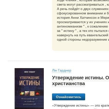
света могут рассматриваться , 
А речь пойдёт о двух служениях
сфокусированном внимании и бо
история Анни Хатчинсон и Мери
просматриваются у их учениях и
антиномианизм " , к сожалению 
за " истину " , а тех кто пытал
навернуть на путь евангельский 
одной стороны недоразумение и
Лін Гарднер
Утверждение истины. О
христианства
Ознайомитись
«Утверждение истины» — это крат