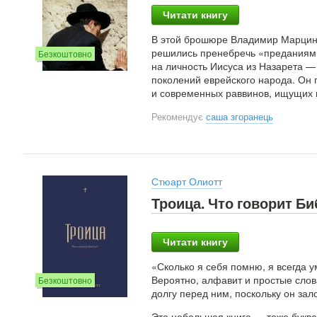
Читати книгу
В этой брошюре Владимир Марцинк
решились пренебречь «преданиями
Безкоштовно
на личность Иисуса из Назарета —
поколений еврейского народа. Он п
и современных раввинов, ищущих 
Рекомендує
саша згоранець
Стюарт Олиотт
Троица. Что говорит Б
Читати книгу
«Сколько я себя помню, я всегда ум
Вероятно, алфавит и простые слов
Безкоштовно
долгу перед ним, поскольку он за
Эта небольшая книга — тоже буква