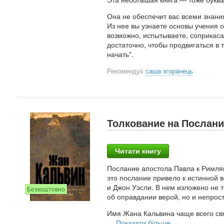
Она не обеспечит вас всеми знани
Из нее вы узнаете основы учения о
возможно, испытываете, соприкасая
достаточно, чтобы продвигаться в 
начать".
Рекомендує
саша згоранець
Толкование на Послани
Читати книгу
Послание апостола Павла к Римля
это послание привело к истинной в
и Джон Уэсли. В нем изложено не 
Безкоштовно
об оправдании верой, но и непрос
Имя Жана Кальвина чаще всего св
…
Показати більше