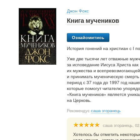
Джон Фокс
Книга мучеников
Ознайомитись
История гонений на христиан с І по
Уже две тысячи лет отважные муж
за исповедание Иисуса Христа как
их мужества и всепревозмогающей
и принимать мученическую смерть 
период с 37 года до 1997 год наше
которые помогут читателю упорядо
«Книга мучеников» является уник
на Церковь.
Рекомендує
саша згоранець
саша згоранець
, 02
Хотелось бы отметить некоторы
ходе чтения , которые возможно