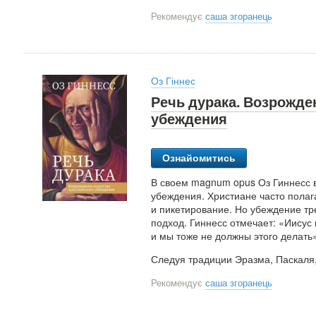
Рекомендує
саша згоранець
Оз Гіннес
Речь дурака. Возрожде
убеждения
Ознайомитись
В своем magnum opus Оз Гиннесс в
убеждения. Христиане часто полаг
и пикетирование. Но убеждение т
подход. Гиннесс отмечает: «Иисус
и мы тоже не должны этого делать»
Следуя традиции Эразма, Паскаля, 
Рекомендує
саша згоранець