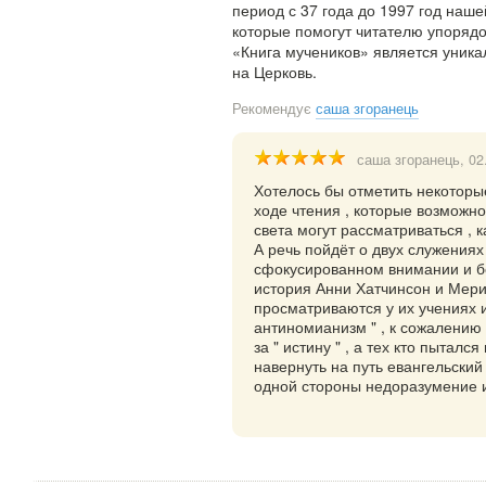
период с 37 года до 1997 год наше
которые помогут читателю упорядо
«Книга мучеников» является уник
на Церковь.
Рекомендує
саша згоранець
саша згоранець
, 02
Хотелось бы отметить некоторы
ходе чтения , которые возможно
света могут рассматриваться , 
А речь пойдёт о двух служениях
сфокусированном внимании и бо
история Анни Хатчинсон и Мери
просматриваются у их учениях и
антиномианизм " , к сожалению 
за " истину " , а тех кто пытал
навернуть на путь евангельский 
одной стороны недоразумение и