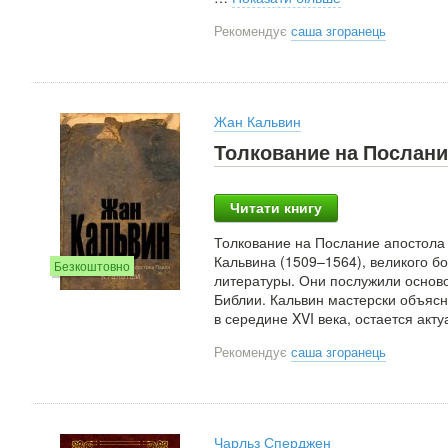
Рекомендує
саша згоранець
Жан Кальвин
Толкование на Послани
Читати книгу
Толкование на Послание апостола
Кальвина (1509–1564), великого б
Безкоштовно
литературы. Они послужили основ
Библии. Кальвин мастерски объясн
в середине XVI века, остается акт
Рекомендує
саша згоранець
Чарльз Сперджен