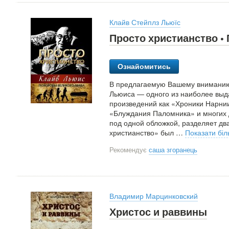
Клайв Стейплз Льюїс
Просто христианство •
Ознайомитись
В предлагаемую Вашему вниманию 
Льюиса — одного из наиболее выда
произведений как «Хроники Нарни
«Блуждания Паломника» и многих 
под одной обложкой, разделяет д
христианство» был
…
Показати бі
Рекомендує
саша згоранець
Владимир Марцинковский
Христос и раввины