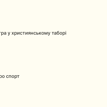
ра у християнському таборі
ро спорт