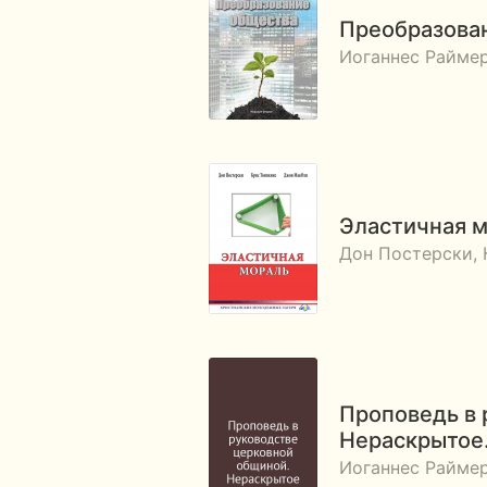
Преобразова
Иоганнес Райме
Эластичная 
Дон Постерски,
Проповедь в 
Нераскрыто
Иоганнес Райме