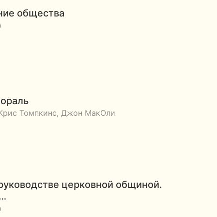
ние общества
р
мораль
 Крис Томпкинс, Джон МакОли
руководстве церковной общиной.
е…
р