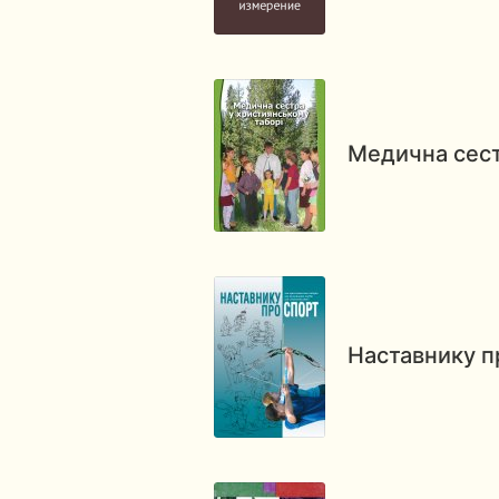
Медична сест
Наставнику п