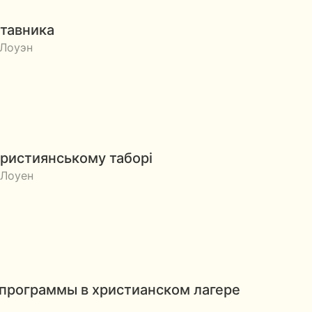
ставника
 Лоуэн
християнському таборі
 Лоуен
программы в христианском лагере