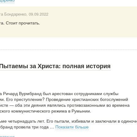
га Бондаренко
, 09.09.2022
а. Стоит прочитать.
Пытаемы за Христа: полная история
а Ричард Вурмбранд был арестован сотрудниками службы
и. Его преступление? Проведение христианских богослужений
ристе — оба эти деяния являлись противозаконными во времена
ского коммунистического режима в Румынии.
ьме четырнадцать лет. Его пытали, избивали и заключали в одиноч
бранд провела три года
…
Показати більше
даренко