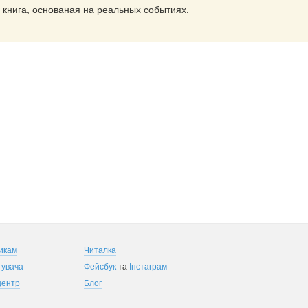
 книга, основаная на реальных событиях.
икам
Читалка
тувача
Фейсбук
та
Інстаграм
центр
Блог