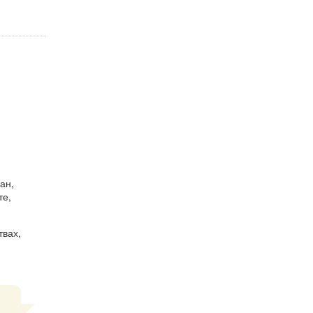
ан,
те,
твах,