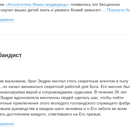
ром
«Апологетика Мамы-медведицы»
появилось это бесценное
 научит ваших детей знать и уважать Божий замысел
…
Показати б
даренко
бандист
м мальчиком, брат Эндрю мечтал стать секретным агентом в тылу
, он начал заниматься секретной работой для Бога. Его миссия бы
инансируема верой и сопровождаема чудесами. В течение 35 лет
 Эндрю вдохновляла миллионы людей сделать шаг, чтобы пойти
оятные приключения этого молодого голландского служащего фабр
жьем руководстве в каждом шаге человека и о Его заботе во всем
тать достоянием каждого, ответившего на Его призыв.
даренко