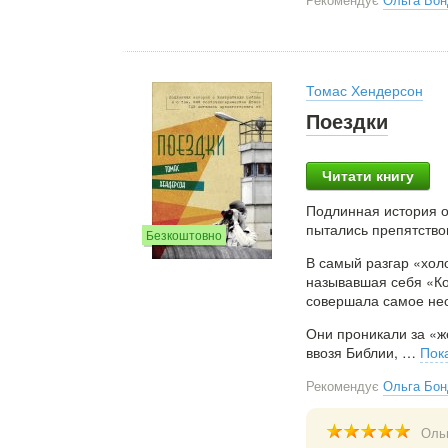
Томас Хендерсон
Поездки
Читати книгу
Подлинная история о
пытались препятство
Безкоштовно
В самый разгар «хол
называвшая себя «Ко
совершала самое не
Они проникали за «ж
ввозя Библии,
…
Пок
Рекомендує
Ольга Бон
Оль