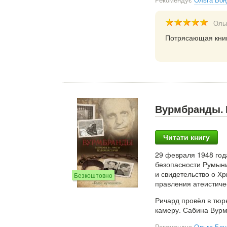
Оль
Потрясающая книг
Вурмбранды. 
Читати книгу
29 февраля 1948 год
безопасности Румыни
и свидетельство о Х
Безкоштовно
правления атеистиче
Ричард провёл в тюр
камеру. Сабина Вурм
Рекомендує
Ольга Бон