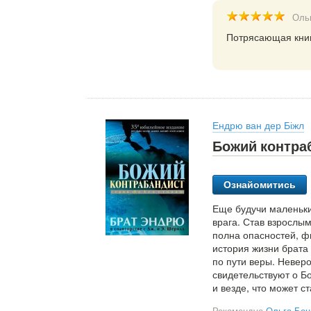
Оль
Потрясающая книг
Ендрю ван дер Біжл
Божий контра
Ознайомитись
Еще будучи маленьки
врага. Став взрослым
полна опасностей, ф
история жизни брата
по пути веры. Невер
свидетельствуют о Бо
и везде, что может с
Рекомендує
Ольга Бон