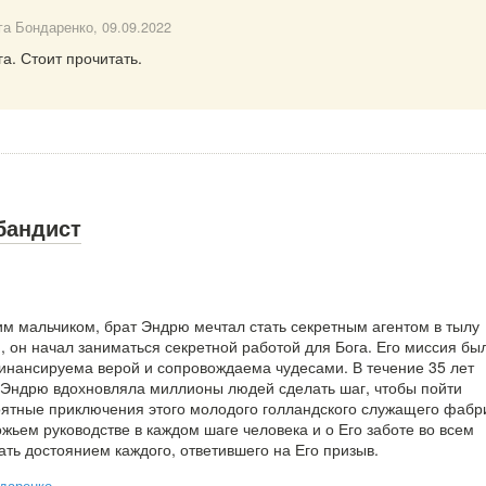
га Бондаренко
, 09.09.2022
а. Стоит прочитать.
бандист
м мальчиком, брат Эндрю мечтал стать секретным агентом в тылу
, он начал заниматься секретной работой для Бога. Его миссия бы
инансируема верой и сопровождаема чудесами. В течение 35 лет
 Эндрю вдохновляла миллионы людей сделать шаг, чтобы пойти
оятные приключения этого молодого голландского служащего фабр
жьем руководстве в каждом шаге человека и о Его заботе во всем
тать достоянием каждого, ответившего на Его призыв.
даренко