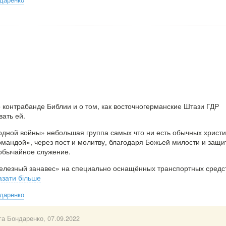
 контрабанде Библии и о том, как восточногерманские Штази ГДР
вать ей.
одной войны» небольшая группа самых что ни есть обычных христи
мандой», через пост и молитву, благодаря Божьей милости и защи
обычайное служение.
елезный занавес» на специально оснащённых транспортных средс
азати більше
даренко
га Бондаренко
, 07.09.2022