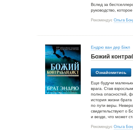
Вслед за бестселле
руководство, которое
Рекомендує
Ольга Бон
Ендрю ван дер Біжл
Божий контра
Ознайомитись
Еще будучи маленьки
врага. Став взрослым
полна опасностей, ф
история жизни брата
по пути веры. Невер
свидетельствуют о Бо
и везде, что может с
Рекомендує
Ольга Бон