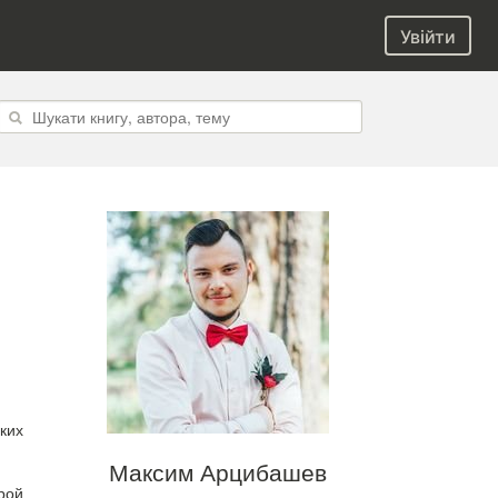
Увійти
ких
Максим Арцибашев
рой