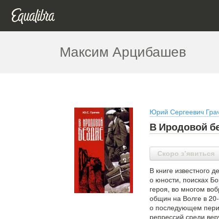
Максим Арцибашев
Юрий Сергеевич Гра
В Иродовой б
Скоро з’явиться
В книге известного 
о юности, поисках Б
героя, во многом воб
общин на Волге в 20-
о последующем перио
репрессий среди вер