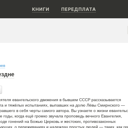
КНИГИ
ПЕРЕДПЛАТА
чев
ездне
деятеля евангельского движения в бывшем СССР рассказывается
ога и тяжёлых испытаниях, выпавших на долю Лёвы Смирнского —
равшего в себя черты самого автора. Вы узнаете о жизни евангельс
е годы, когда ещё громко звучала проповедь вечного Евангелия,
де гонений на Божью Церковь и жестоких, противозаконных
ующих, о переживаниях и надеждах простых людей — таких, как ге