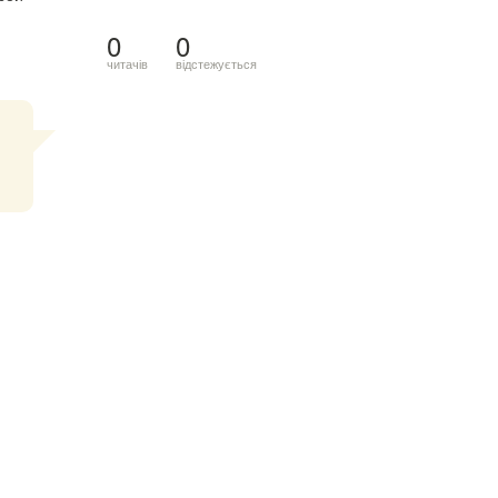
0
0
читачів
відстежується