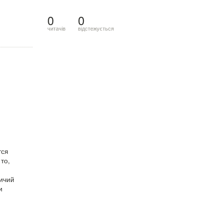
0
0
читачів
відстежується
тся
то,
ичий
и