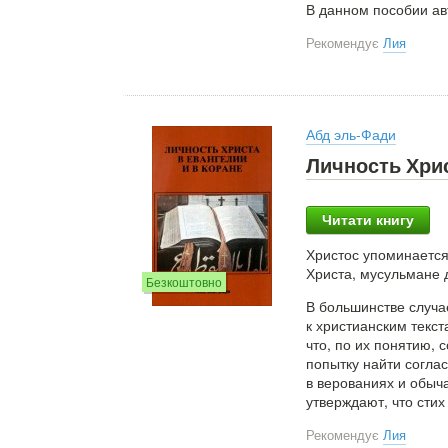
В данном пособии ав
Рекомендує
Лия
Абд эль-Фади
Личность Хрис
Читати книгу
Христос упоминается 
Христа, мусульмане д
Безкоштовно
В большинстве случа
к христианским текст
что, по их понятию, 
попытку найти согла
в верованиях и обыча
утверждают, что стих
Рекомендує
Лия