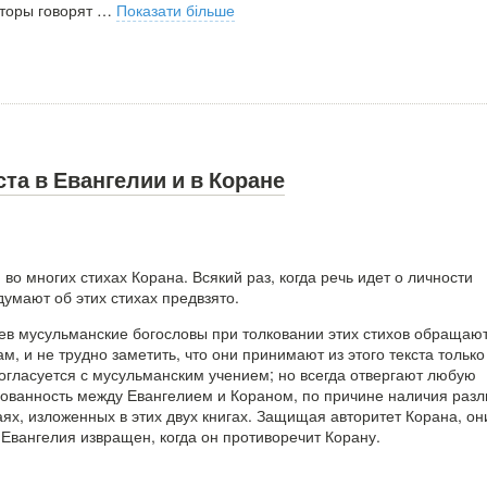
торы говорят
…
Показати більше
та в Евангелии и в Коране
во многих стихах Корана. Всякий раз, когда речь идет о личности
умают об этих стихах предвзято.
ев мусульманские богословы при толковании этих стихов обращаю
ам, и не трудно заметить, что они принимают из этого текста только 
согласуется с мусульманским учением; но всегда отвергают любую
сованность между Евангелием и Кораном, по причине наличия разл
ях, изложенных в этих двух книгах. Защищая авторитет Корана, он
 Евангелия извращен, когда он противоречит Корану.