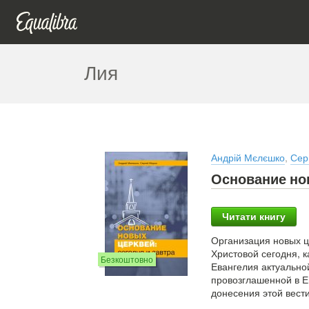
Лия
Андрій Мєлєшко
,
Сер
Основание нов
Читати книгу
Организация новых ц
Христовой сегодня, 
Безкоштовно
Евангелия актуально
провозглашенной в Е
донесения этой вест