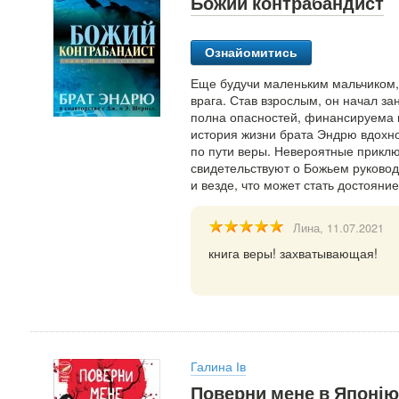
Божий контрабандист
Ознайомитись
Еще будучи маленьким мальчиком, 
врага. Став взрослым, он начал за
полна опасностей, финансируема 
история жизни брата Эндрю вдохн
по пути веры. Невероятные прикл
свидетельствуют о Божьем руководс
и везде, что может стать достояни
Лина
, 11.07.2021
книга веры! захватывающая!
Галина Ів
Поверни мене в Японію