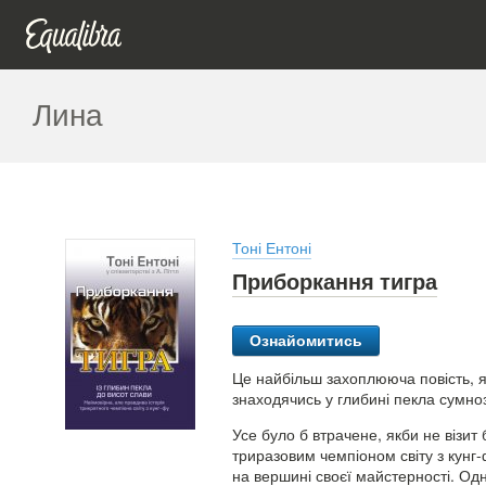
Лина
Тоні Ентоні
Приборкання тигра
Ознайомитись
Це найбільш захоплююча повість, як
знаходячись у глибині пекла сумнозв
Усе було б втрачене, якби не візи
триразовим чемпіоном світу з кунг
на вершині своєї майстерності. Од