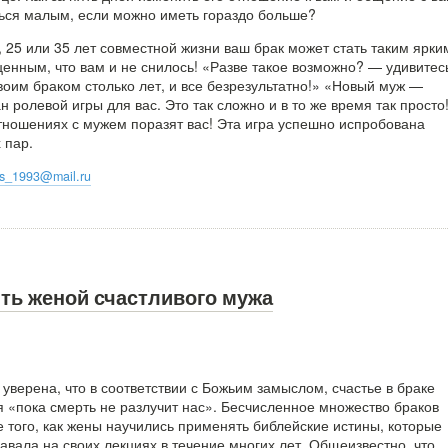
ься малым, если можно иметь гораздо больше?
, 25 или 35 лет совместной жизни ваш брак может стать таким ярки
нным, что вам и не снилось! «Разве такое возможно? — удивитесь
воим браком столько лет, и все безрезультатно!» «Новый муж —
н ролевой игры для вас. Это так сложно и в то же время так просто
ношениях с мужем поразят вас! Эта игра успешно испробована
 пар.
oks_1993@mail.ru
ть женой счастливого мужа
уверена, что в соответствии с Божьим замыслом, счастье в браке
 «пока смерть не разлучит нас». Бесчисленное множество браков
е того, как жены научились применять библейские истины, которые
авала на своих лекциях в течение многих лет. Общеизвестно, что