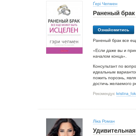
Ґері Чепмен
Раненый брак
Ознайомитись
Раненый брак все ещ
«Если даже вы и при
началом конца».
Консультант по вопро
идеальным вариантом
пожить порознь, явля
достичь желаемого р
Рекомендує
kristina_f
Ліка Роман
Удивительная