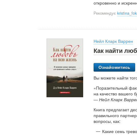
откровенно и искрен
Рекомендує
kristina_f
Нейл Кларк Варрен
Как найти люб
Ознайомитись
Вы можете найти того
«Поразительный факт
на качество вашего б
— Нейл Кларк Варре
Книга предлагает де
правильного партнер
вопросы, как:
Какие семь трев