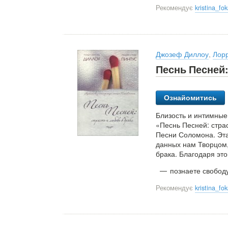
Рекомендує
kristina_f
Джозеф Диллоу
,
Лор
Песнь Песней:
Ознайомитись
Близость и интимные
«Песнь Песней: страс
Песни Соломона. Эта
данных нам Творцом,
брака. Благодаря это
познаете свободу
Рекомендує
kristina_f