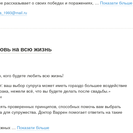
не рассказывает о своих победах и поражениях,
…
Показати більше
oks_1993@mail.ru
овь на всю жизнь
, кого будете любить всю жизнь!
: ваш выбор супруга может иметь гораздо большее воздействие
рака, нежели всё, что вы будете делать после свадьбы.»
н
сять проверенных принципов, способных помочь вам выбрать
а для супружества. Доктор Варрен помогает ответить на такие
ожных
…
Показати більше