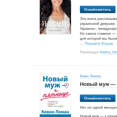
Ознайомитись
Эта книга рассказыва
украинской девушки
Украина», междунаро
Но самое главное — в
для которой мы были
…
Показати більше
Рекомендує
kristina_f
Кевін Леман
Новый муж — 
Ознайомитись
Нет ни одной женщин
Новый муж — к пятниц