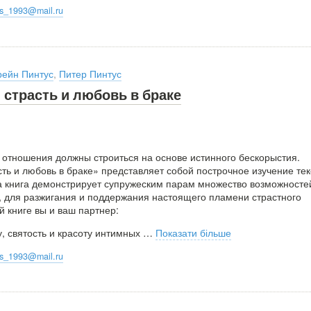
oks_1993@mail.ru
рейн Пинтус
,
Питер Пинтус
 страсть и любовь в браке
 отношения должны строиться на основе истинного бескорыстия.
ть и любовь в браке» представляет собой построчное изучение тек
 книга демонстрирует супружеским парам множество возможносте
 для разжигания и поддержания настоящего пламени страстного
й книге вы и ваш партнер:
, святость и красоту интимных
…
Показати більше
oks_1993@mail.ru