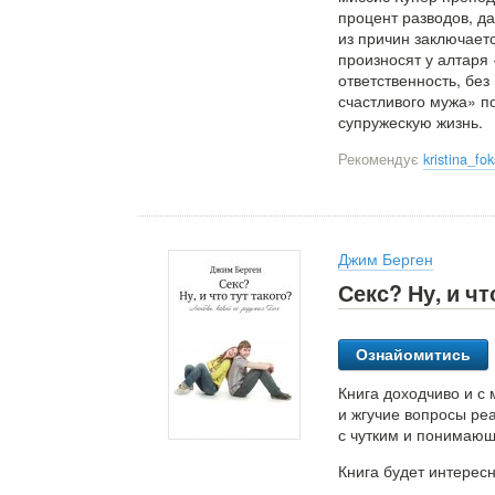
процент разводов, д
из причин заключает
произносят у алтаря
ответственность, бе
счастливого мужа» п
супружескую жизнь.
Рекомендує
kristina_f
Джим Берген
Секс? Ну, и ч
Ознайомитись
Книга доходчиво и с
и жгучие вопросы реа
с чутким и понимающ
Книга будет интересн