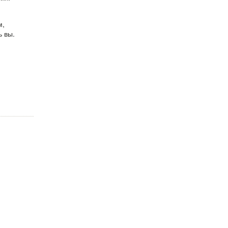
м,
 вы.
!