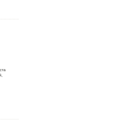
ста
й,