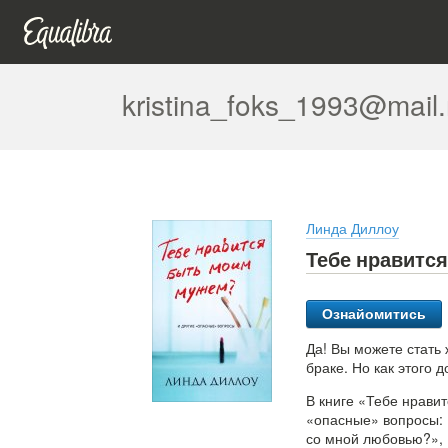
kristina_foks_1993@mail.
Линда Диллоу
Тебе нравитс
Ознайомитись
Да! Вы можете стать 
браке. Но как этого д
В книге «Тебе нрави
«опасные» вопросы: 
со мной любовью?», 