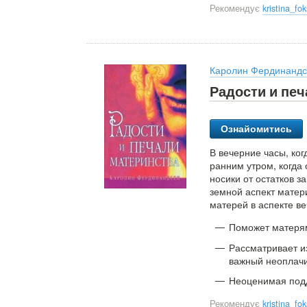
Рекомендує
kristina_f
Каролин Фердинанд
Радости и пе
Ознайомитись
В вечерние часы, ко
ранним утром, когда 
носики от остатков з
земной аспект матери
матерей в аспекте ве
Поможет матерям
Рассматривает и
важный неоплач
Неоценимая под
Рекомендує
kristina_f