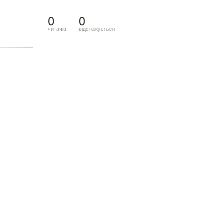
0
0
читачів
відстежується