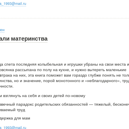
oks_1993@mail.ru
сен
чали материнства
гда спета последняя колыбельная и игрушки убраны на свои места 
овсянка рассыпана по полу на кухне, и нужно вытереть маленькие
автрака на них, эта книга поможет вам гораздо глубже понять не тол
нства, но и значение, порой монотонного и «неблагодарного», тру
чности.
 взглянуть на себя и своих детей по-новому
звечный парадокс родительских обязанностей — тяжелый, бесконе
иваемый труд
держка для мам
oks_1993@mail.ru