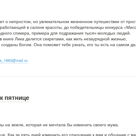
ет о непростом, но увлекательном жизненном путешествии от прост
, работающей в салоне красоты, до победительницы конкурса «Мис
дного спикера, примера для подражания тысяч молодых людей.
 книге Лика делится секретами, как жить незаурядной жизнью,
 созданы Богом. Она поможет тебе узнать, кто ты есть на самом де
oks_1993@mail.ru
к пятнице
ы на земле, которая не мечтала бы изменить своего мужа.
е. Как за пять дней изменить его отношение к вам и общение с ва