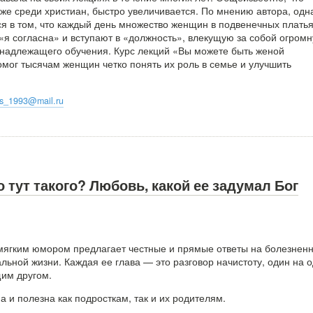
аже среди христиан, быстро увеличивается. По мнению автора, одн
ся в том, что каждый день множество женщин в подвенечных плать
 «я согласна» и вступают в «должность», влекущую за собой огром
з надлежащего обучения. Курс лекций «Вы можете быть женой
омог тысячам женщин четко понять их роль в семье и улучшить
oks_1993@mail.ru
то тут такого? Любовь, какой ее задумал Бог
 мягким юмором предлагает честные и прямые ответы на болезнен
льной жизни. Каждая ее глава — это разговор начистоту, один на 
им другом.
а и полезна как подросткам, так и их родителям.