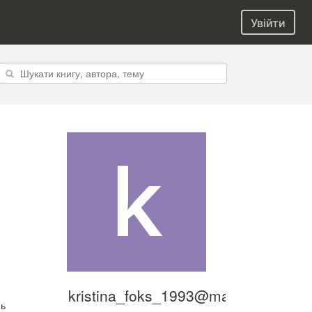
Увійти
kristina_foks_1993@mail.ru
нь