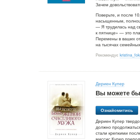
Зачем довольствоват
Поверьте, и после 10
насыщенным, полноце
— Я трудилась над с
к пятнице» — это пла
Перемены в ваших от
на тысячах семейных
Рекомендує
kristina_f
Дериен Купер
Вы можете бы
Ознайомитись
Дериен Купер твердо 
должно продолжаться
стали крепкими посл
миссис Купер препод