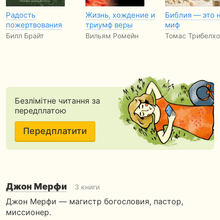
Радость
Жизнь, хождение и
Библия — это 
пожертвования
триумф веры
миф
Билл Брайт
Вильям Ромейн
Томас Трибелх
Безлімітне читання за
передплатою
Передплатити
Джон Мерфи
3 книги
Джон Мерфи — магистр богословия, пастор,
миссионер.