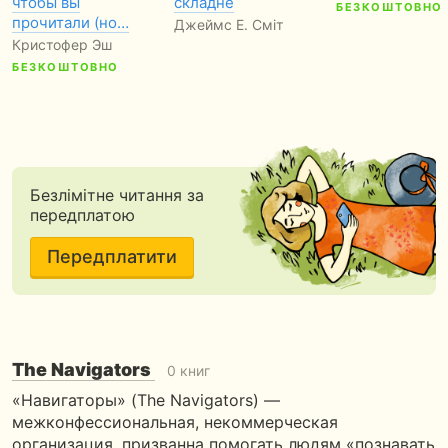
чтобы вы
складне
БЕЗКОШТОВНО
прочитали (но…
Джеймс Е. Сміт
Кристофер Эш
БЕЗКОШТОВНО
Безлімітне читання за
передплатою
Передплатити
The Navigators
0 книг
«Навигаторы» (The Navigators) —
межконфессиональная, некоммерческая
организация, призванна помогать людям «познавать