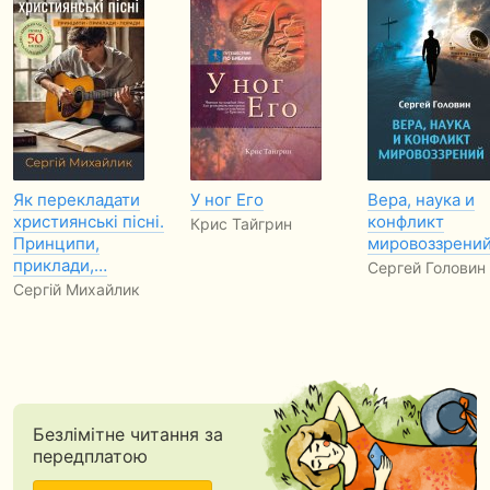
Як перекладати
У ног Его
Вера, наука и
християнські пісні.
конфликт
Крис Тайгрин
Принципи,
мировоззрени
приклади,…
Сергей Головин
Сергій Михайлик
Безлімітне читання за
передплатою