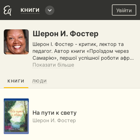
КНИГИ
Увійти
Шерон И. Фостер
Шерон І. Фостер - критик, лектор та
педагог. Автор книги «Проїздом через
Самарію», першої успішної роботи афр…
Показати більше
КНИГИ
ЛЮДИ
На пути к свету
Шерон И. Фостер