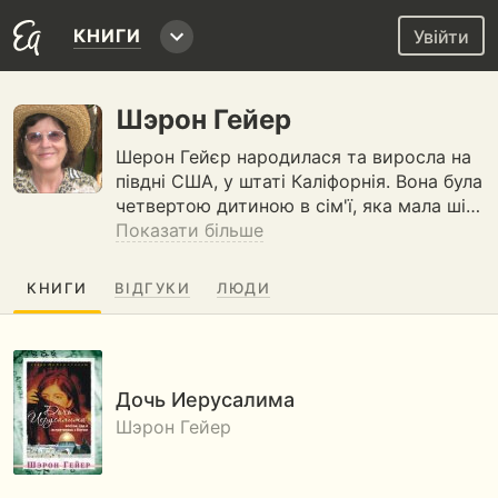
КНИГИ
Увійти
Шэрон Гейер
Шерон Гейєр народилася та виросла на
півдні США, у штаті Каліфорнія. Вона була
четвертою дитиною в сім'ї, яка мала ші…
Показати більше
КНИГИ
ВІДГУКИ
ЛЮДИ
Дочь Иерусалима
Шэрон Гейер