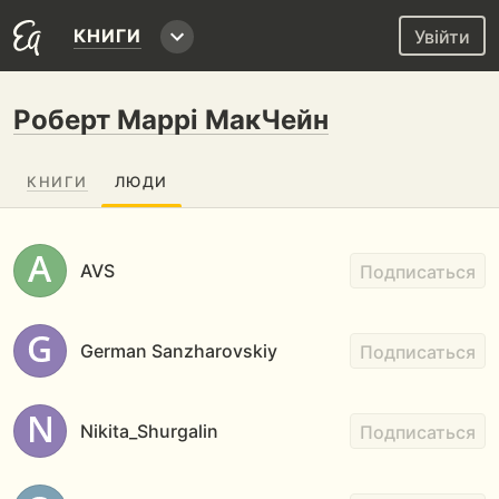
КНИГИ
Увійти
Роберт Маррі МакЧейн
КНИГИ
ЛЮДИ
AVS
Подписаться
German Sanzharovskiy
Подписаться
Nikita_Shurgalin
Подписаться