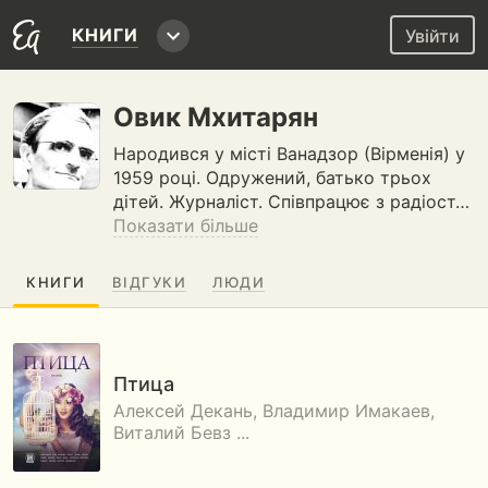
КНИГИ
Увійти
Овик Мхитарян
Народився у місті Ванадзор (Вірменія) у
1959 році. Одружений, батько трьох
дітей. Журналіст. Співпрацює з радіост…
Показати більше
КНИГИ
ВІДГУКИ
ЛЮДИ
Птица
Алексей Декань, Владимир Имакаев,
Виталий Бевз ...