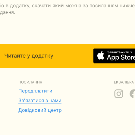
бо в додатку, скачати який можна за посиланням нижче.
ідання.
Читайте у додатку
ПОСИЛАННЯ
ЕКВАЛІБРА 
Передплатити
Зв'язатися з нами
Довідковий центр