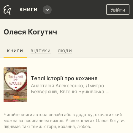
КНИГИ
Увійти
Олеся Когутич
КНИГИ
ВІДГУКИ
ЛЮДИ
Теплі історії про кохання
Анастасія Алексеєнко, Дмитро
Безверхній, Євгенія Бучківська ...
Читайте книги автора онлайн або в додатку, скачати який
можна за посиланням нижче. У своїх книгах Олеся Когутич
піднімає такі теми: історії, кохання, любов.