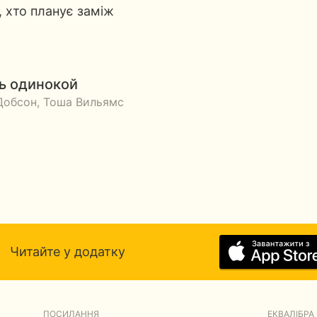
, хто планує заміж
ь одинокой
Добсон, Тоша Вильямс
Читайте у додатку
ПОСИЛАННЯ
ЕКВАЛІБРА 