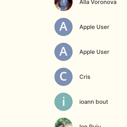
Alla Voronova
Apple User
Apple User
Cris
ioann bout
Ion Puiu