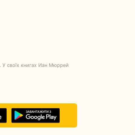
. У своїх книгах Иан Мюррей