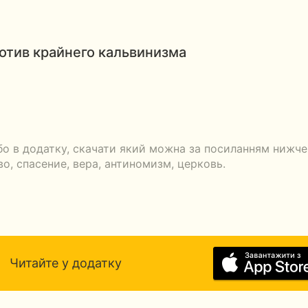
тив крайнего кальвинизма
бо в додатку, скачати який можна за посиланням нижче
во, спасение, вера, антиномизм, церковь.
Читайте у додатку