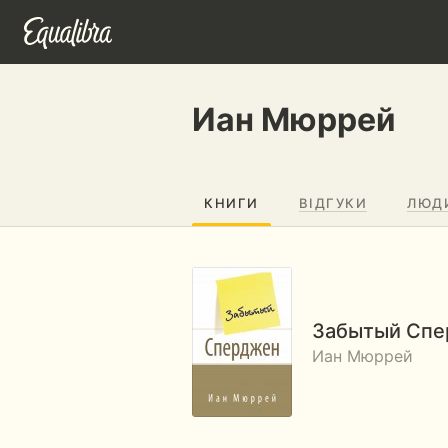
Иан Мюррей
КНИГИ
ВІДГУКИ
ЛЮД
Забытый Сп
Иан Мюррей