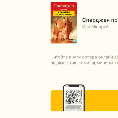
Сперджен про
Иан Мюррей
Читайте книги автора онлайн а
піднімає такі теми: арминианст