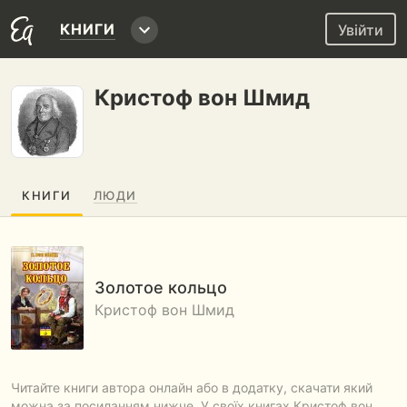
КНИГИ
Увійти
Кристоф вон Шмид
КНИГИ
ЛЮДИ
Золотое кольцо
Кристоф вон Шмид
Читайте книги автора онлайн або в додатку, скачати який
можна за посиланням нижче. У своїх книгах Кристоф вон