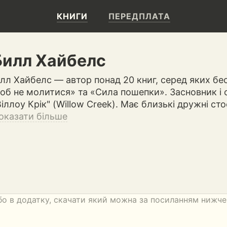
КНИГИ
ПЕРЕДПЛАТА
Билл Хайбелс
ілл Хайбелс — автор понад 20 книг, серед яких бе
об не молитися» та «Сила пошепки». Засновник і
Віллоу Крік" (Willow Creek). Має близькі дружні ст
оказати більше
бо в додатку, скачати який можна за посиланням нижче