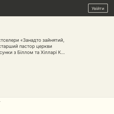
Увійти
стселери «Занадто зайнятий,
 старший пастор церкви
осунки з Біллом та Хілларі К…
.