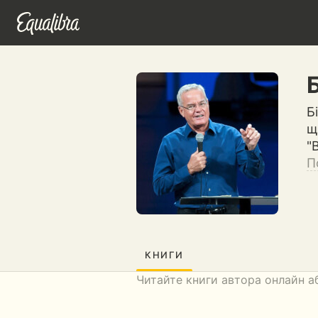
Б
щ
"
П
КНИГИ
Читайте книги автора онлайн а