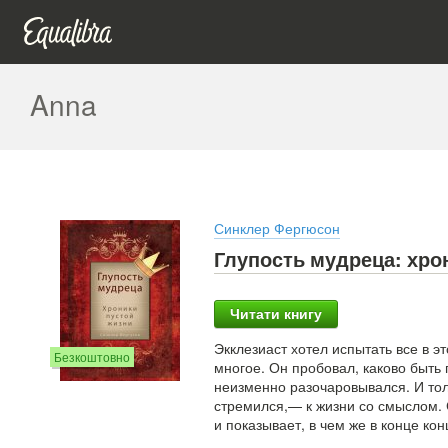
Anna
Синклер Фергюсон
Глупость мудреца: хро
Читати книгу
Экклезиаст хотел испытать все в э
Безкоштовно
многое. Он пробовал, каково быть
неизменно разочаровывался. И толь
стремился,— к жизни со смыслом.
и показывает, в чем же в конце ко