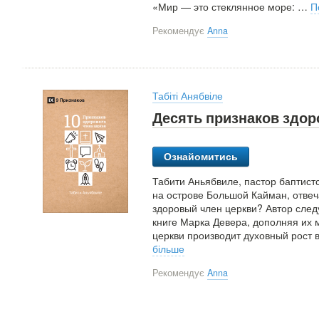
«Мир — это стеклянное море:
…
П
Рекомендує
Anna
Табіті Анябвіле
Десять признаков здор
Ознайомитись
Табити Аньябвиле, пастор баптистс
на острове Большой Кайман, отвеч
здоровый член церкви? Автор след
книге Марка Девера, дополняя их м
церкви производит духовный рост в
більше
Рекомендує
Anna