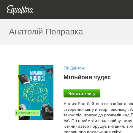
Анатолій Поправка
Рік Дейтон
Мільйони чудес
Читати книгу
У книзі Ріка Дейтона ви знайдете 
створення світу й теорії еволюції.
Безкоштовно
також підштовхує до роздумів над 
Біблії, і приймати еволюційну точк
істини) автор порушує питання, з 
правди про походження світу.