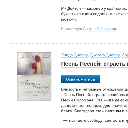
Рік Дейтон — місіонер у країнах ко
буклети та книги видані англійсько
мовами.
Рекомендує
Анатолій Поправка
Линда Диллоу
,
Джозеф Диллоу
,
Ло
Песнь Песней: страсть 
Ознайомитись
Близость и интимные отношения до
«Песнь Песней: страсть и любовь 
Песни Соломона. Эта книга демон
данных нам Творцом, для разжига
брака. Благодаря этой книге вы и 
познаете свободу, святость и 