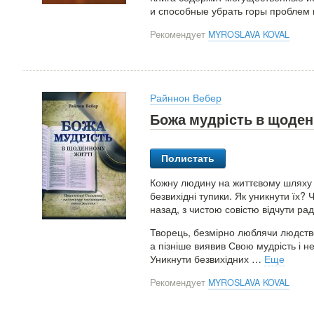
и способные убрать горы проблем 
Рекомендует
MYROSLAVA KOVAL
Райннон Вебер
Божа мудрість в щоден
Полистать
Кожну людину на життєвому шляху пі
безвихідні тупики. Як уникнути їх? 
назад, з чистою совістю відчути рад
Творець, безмірно люблячи людство
а пізніше виявив Свою мудрість і н
Уникнути безвихідних
…
Еще
Рекомендует
MYROSLAVA KOVAL