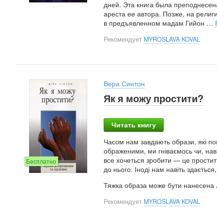
дней. Эта книга была преподнесен
ареста ее автора. Позже, на религ
в предъявленном мадам Гийон
…
Рекомендует
MYROSLAVA KOVAL
Вера Синтон
Як я можу простити?
Читать книгу
Часом нам завдають образи, які пов
ображеними, ми гніваємось чи, на
все хочеться зробити — це простити
Бесплатно
до нього. Іноді нам навіть здаєть
Тяжка образа може бути нанесена л
Рекомендует
MYROSLAVA KOVAL