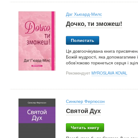
Даг Хьюард-Милс
Дочко, ти зможеш!
Полистать
Ця довгоочікувана книга присвячена
Божій мудрості, яка допомагатиме ї
обов’язково торкнеться серця і зціл
Рекомендует
MYROSLAVA KOVAL
Синклер Фергюсон
Святой Дух
Читать книгу