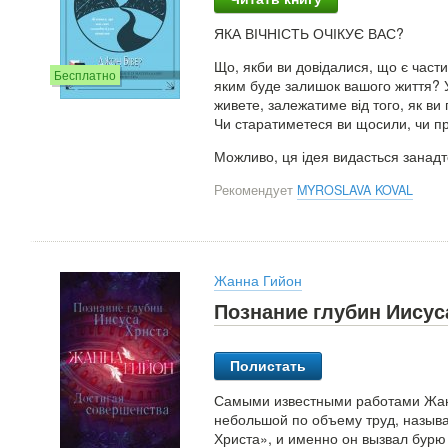
ЯКА ВІЧНІСТЬ ОЧІКУЄ ВАС?
Що, якби ви довідалися, що є част
Бесплатно
яким буде залишок вашого життя? Усе
живете, залежатиме від того, як ви
Чи старатиметеся ви щосили, чи пр
Можливо, ця ідея видасться занадт
Рекомендует
MYROSLAVA KOVAL
Жанна Гийон
Познание глубин Иисус
Полистать
Самыми известными работами Жанн
небольшой по объему труд, назыв
Христа», и именно он вызвал бурю