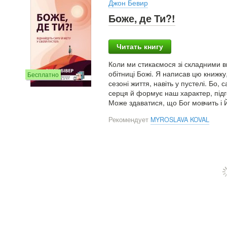
Джон Бевир
Боже, де Ти?!
Читать книгу
Коли ми стикаємося зі складними в
обітниці Божі. Я написав цю книжк
Бесплатно
сезоні життя, навіть у пустелі. Бо
серця й формує наш характер, підг
Може здаватися, що Бог мовчить і Й
Рекомендует
MYROSLAVA KOVAL