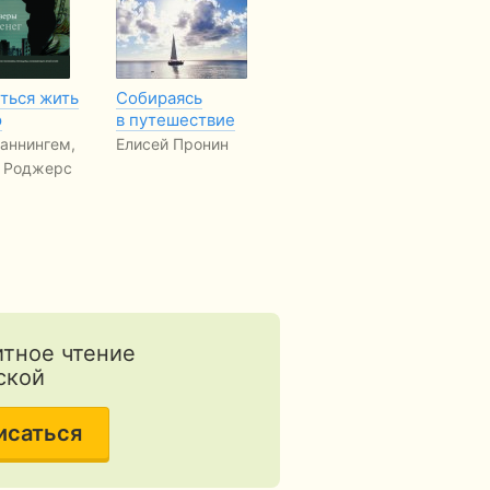
ться жить
Собираясь
Женщина без
П
ю
в путешествие
сожалений.
ис
Повести
аннингем,
Елисей Пронин
Ра
Инга Че
 Роджерс
тное чтение
ской
исаться