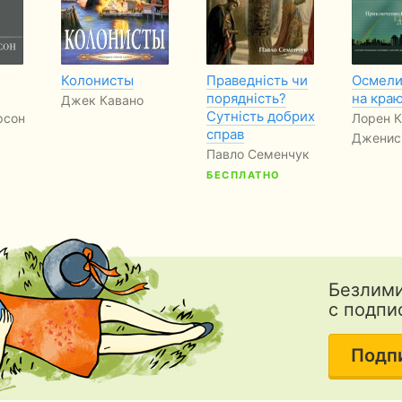
Колонисты
Праведність чи
Осмели
порядність?
на кра
Джек Кавано
Сутність добрих
рсон
Лорен К
справ
Дженис
Павло Семенчук
БЕСПЛАТНО
Безлими
с подпи
Подп