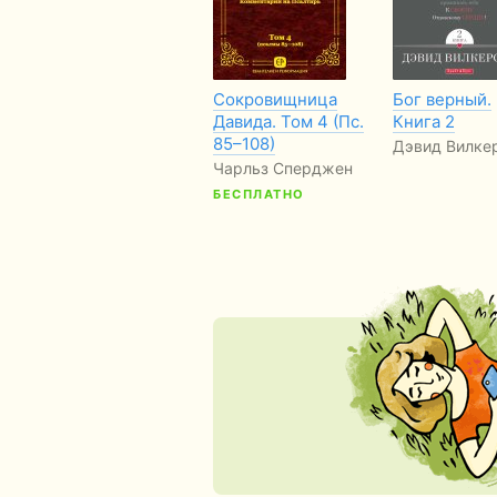
Сокровищница
Бог верный.
Давида. Том 4 (Пс.
Книга 2
85–108)
Дэвид Вилке
Чарльз Сперджен
БЕСПЛАТНО