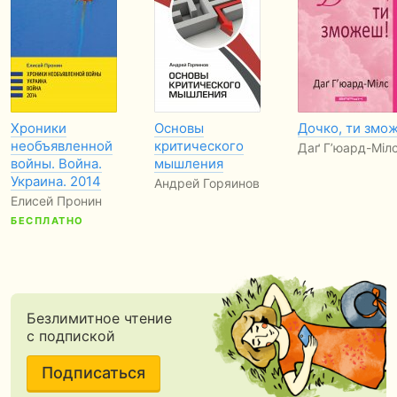
Хроники
Основы
Дочко, ти змо
необъявленной
критического
Даґ Г’юард-Міл
войны. Война.
мышления
Украина. 2014
Андрей Горяинов
Елисей Пронин
БЕСПЛАТНО
Безлимитное чтение
с подпиской
Подписаться