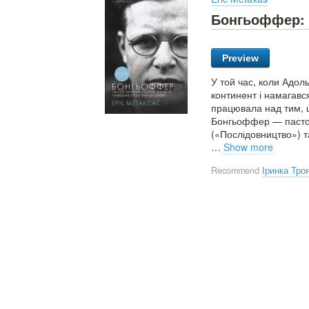
Бонгьоффер: 
Preview
У той час, коли Адол
континент і намагавс
працювала над тим, щ
Бонгьоффер — пастор 
(«Послідовництво») т
…
Show more
Recommend
Іринка Тро