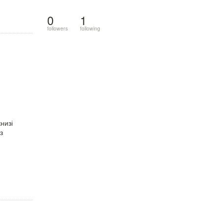
0
1
followers
following
низі
з