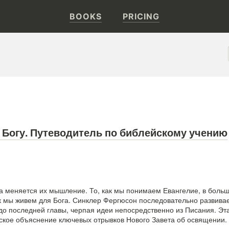
BOOKS
PRICING
Богу. Путеводитель по библейскому учению
а меняется их мышление. То, как мы понимаем Евангелие, в боль
к мы живем для Бога. Синклер Фергюсон последовательно развива
 до последней главы, черпая идеи непосредственно из Писания. Эт
ское объяснение ключевых отрывков Нового Завета об освящении.