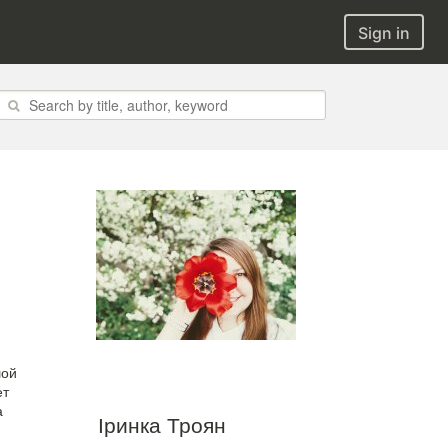
Sign in
шой
ет
а
Іринка Троян