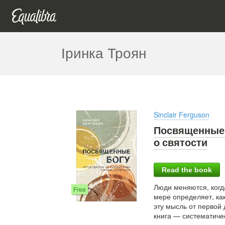
Іринка Троян
Sinclair Ferguson
Посвященные 
о святости
Read the book
Люди меняются, когд
Free
мере определяет, ка
эту мысль от первой
книга — систематиче