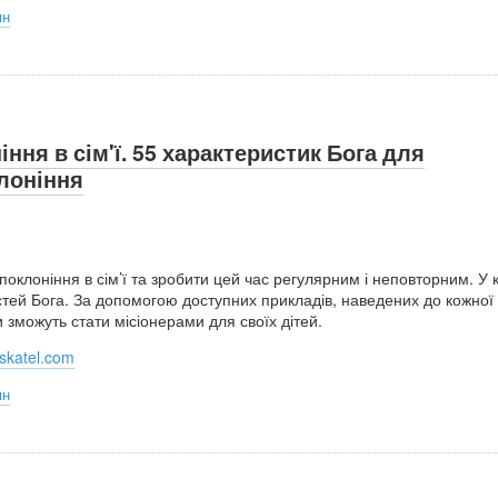
ян
ння в сім'ї. 55 характеристик Бога для
лоніння
поклоніння в сім’ї та зробити цей час регулярним і неповторним. У к
стей Бога. За допомогою доступних прикладів, наведених до кожної 
 зможуть стати місіонерами для своїх дітей.
skatel.com
ян