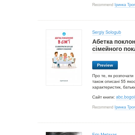
Recommend
Іринка Тро
Sergiy Sologub
Абетка поклоні
сімейного пок
Preview
Про те, як розпочати 
також описані 55 яко
характеристик, батьки
Сайт книги:
abc.bogoi
Recommend
Іринка Тро
Eric Metaxas