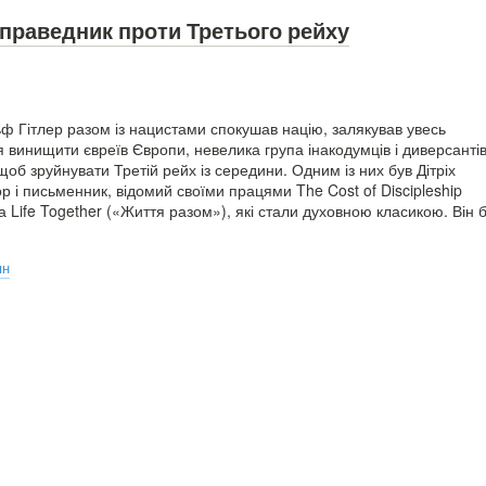
праведник проти Третього рейху
ьф Гітлер разом із нацистами спокушав націю, залякував увесь
я винищити євреїв Європи, невелика група інакодумців і диверсанті
об зруйнувати Третій рейх із середини. Одним із них був Дітріх
і письменник, відомий своїми працями The Cost of Discipleship
а Life Together («Життя разом»), які стали духовною класикою. Він 
ян