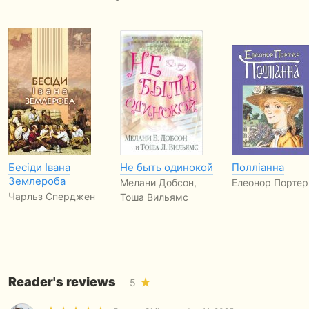
Бесіди Івана
Не быть одинокой
Полліанна
Землероба
Мелани Добсон,
Елеонор Портер
Чарльз Сперджен
Тоша Вильямс
Reader's reviews
5