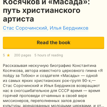
Косячков и «Масада»:
путь христианского
артиста
Стас Сорочинский
,
Илья Бердников
Read the book
5
200 pages
5 hours of reading
Рассказывая нескучную биографию Константина
Косячкова, автора известного церковного гимна «Я
пойду за Тобою» и создателя «Масады» — одной
из самых ярких христианских рок-групп 90-х,—
Стас Сорочинский и Илья Бердников возвращают
нас в сногсшибательное для СССР время — время
горячей проповеди отчаянных в своей вере
миссионеров, переполненных залов домов
культуры, арендованных молодыми церквами, и от…