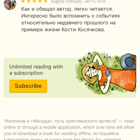
Eugene Chikeyev
, Jan 11, 2025
Как и обещал автор, легко читается.
Интересно было вспомнить о событиях
относительно недавнего прошлого на
примере жизни Кости Косячкова.
Unlimited reading with
a subscription
Subscribe
"Косячков и «Масада»: путь христианского артиста" — read
online or through a mobile application, which over time will allow
you to download a book for reading offline. An Equalibra
subscription opens all books from the library for unlimited