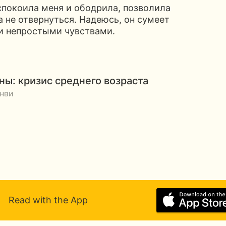
успокоила меня и ободрила, позволила
а не отвернуться. Надеюсь, он сумеет
и непростыми чувствами.
ы: кризис среднего возраста
нви
Read with the App