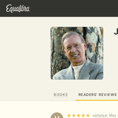
BOOKS
READERS' REVIEWS
наталья
, May 