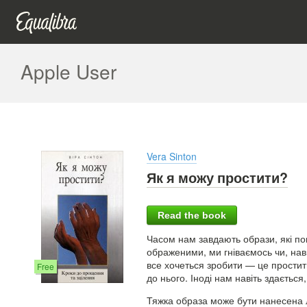
Apple User
Vera Sinton
Як я можу простити?
Read the book
Часом нам завдають образи, які пов
ображеними, ми гніваємось чи, на
все хочеться зробити — це простити
Free
до нього. Іноді нам навіть здаєть
Тяжка образа може бути нанесена 